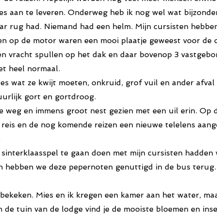
les aan te leveren. Onderweg heb ik nog wel wat bijzonde
r rug had. Niemand had een helm. Mijn cursisten hebben
nsen op de motor waren een mooi plaatje geweest voor de
 een vracht spullen op het dak en daar bovenop 3 vastgebo
het heel normaal.
es wat ze kwijt moeten, onkruid, grof vuil en ander afval 
uurlijk gort en gortdroog.
weg en immens groot nest gezien met een uil erin. Op 
ze reis en de nog komende reizen een nieuwe telelens aang
)
sinterklaasspel te gaan doen met mijn cursisten hadden
n hebben we deze pepernoten genuttigd in de bus terug. 
ekeken. Mies en ik kregen een kamer aan het water, maa
 de tuin van de lodge vind je de mooiste bloemen en inse