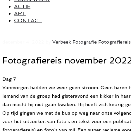
ACTIE
ART
CONTACT
december 4, 2022
by
Verbeek Fotografie
Fotografierei
Fotografiereis november 2022
Dag 7
Vanmorgen hadden we weer geen stroom. Geen haren föhnen
Iemand van de groep had gisteravond een kikker in haar
dan mocht hij niet gaan kwaken. Hij heeft zich keurig g
Op tijd gingen we met de bus op weg naar onze volgend
voor het uitzoeken van foto’s en tekst voor een publica
fotografiereis) en foto’s van mij. Een super reclame voo