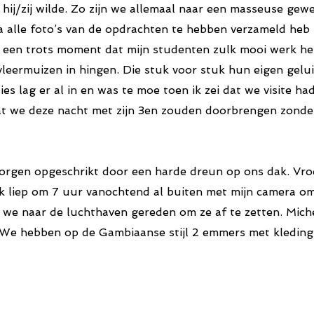
 hij/zij wilde. Zo zijn we allemaal naar een masseuse ge
 alle foto’s van de opdrachten te hebben verzameld heb ik
j een trots moment dat mijn studenten zulk mooi werk he
ermuizen in hingen. Die stuk voor stuk hun eigen gelui
es lag er al in en was te moe toen ik zei dat we visite h
 dat we deze nacht met zijn 3en zouden doorbrengen zond
gen opgeschrikt door een harde dreun op ons dak. Vroe
. Ik liep om 7 uur vanochtend al buiten met mijn camera o
n we naar de luchthaven gereden om ze af te zetten. Miche
f. We hebben op de Gambiaanse stijl 2 emmers met kledin