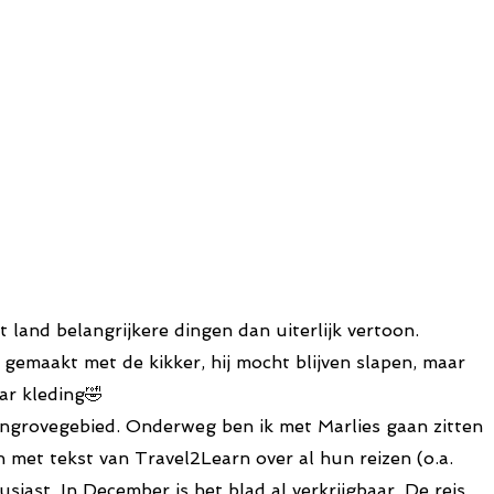
land belangrijkere dingen dan uiterlijk vertoon.
gemaakt met de kikker, hij mocht blijven slapen, maar
ar kleding🤣
angrovegebied. Onderweg ben ik met Marlies gaan zitten
n met tekst van Travel2Learn over al hun reizen (o.a.
iast. In December is het blad al verkrijgbaar. De reis