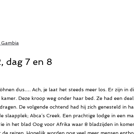
s Gambia
, dag 7 en 8
 dus…. Ach, je laat het steeds meer los. Er zijn in dit 
 kamer. Deze kroop weg onder haar bed. Ze had een deal 
edragen. De volgende ochtend had hij zich genesteld in ha
e slaapplek; Abca’s Creek. Een prachtige lodge in een m
tie in het blad Oog voor Afrika waar 8 bladzijden in kome
r de reizen. Hopelijk worden nog veel meer mensen enthous