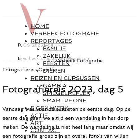
HOME
VERBEEK FOTOGRAFIE
REPORTAGES
P:
06-28251484
FAMILIE
ZAKELIJK
E:
verbeekfotografieart@gmail.com
november 9, 2023
by
Verbeek Fotografie
FEESTEN
Fotografiereis Gambia
DIEREN
REIZEN EN CURSUSSEN
GAMBIA
Fotografiereis 2023, dag 5
SPIEGELREFLEX
SMARTPHONE
EIGEN WERK
Vandaag was voor de cursisten de eerste dag. Op de
ACTIE
eerste dag gaan we altijd een wandeling in het dorp
ART
maken. De wandeling is niet heel lang maar omdat wij
CONTACT
een fotografie groep zijn en overal foto’s van willen