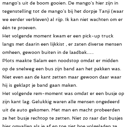
mango’s uit de boom gooien. De mango’s hier zijn in
tegenstelling tot de mango’s bij het dorpje Tanji (waar
we eerder verbleven) al rijp. Ik kan niet wachten om er
één te proeven.
Het volgende moment kwam er een pick-up truck
langs met daarin een lijkkist , er zaten diverse mensen
omheen, gewoon buiten in de laadbak…..
Plots maakte Salam een noodstop omdat er midden
op de snelweg een bus zijn band aan het pakken was.
Niet even aan de kant zetten maar gewoon daar waar
hij is geklapt je band gaan maken.
Het volgende rem-moment was omdat er een busje op
zijn kant lag. Gelukkig waren alle mensen ongedeerd
uit de auto gekomen. Met man en macht probeerden
ze het busje rechtop te zetten. Niet zo raar dat busjes
hier omvallen als je af en toe ziet hoe volgeladen ze